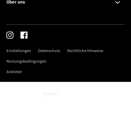
vereinbaren
Servicetermin
vereinbaren
Tel: +49
2166 98895
0
Kaufen