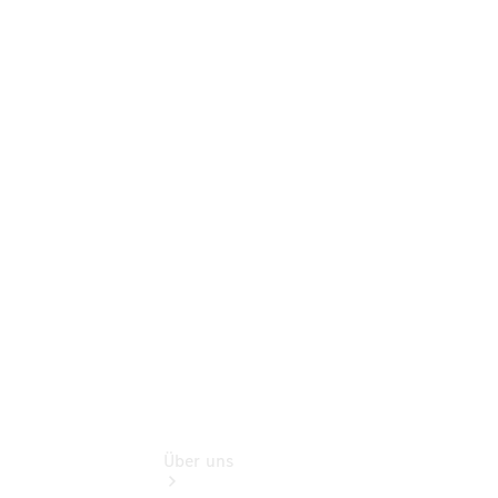
Online-
Terminbuchung
Pannen- &
Schadenhilfe
Service für
Reisemobile
Teile &
Zubehör
Rückrufe &
Umrüstungen
Über uns