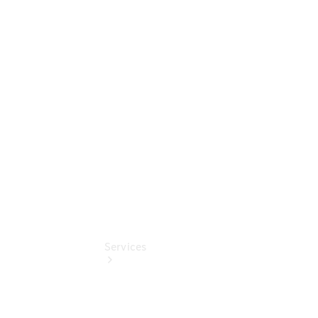
Übersicht
Gebrauchtwagensuche
Junge
Sterne
Digitale
Extras
Services